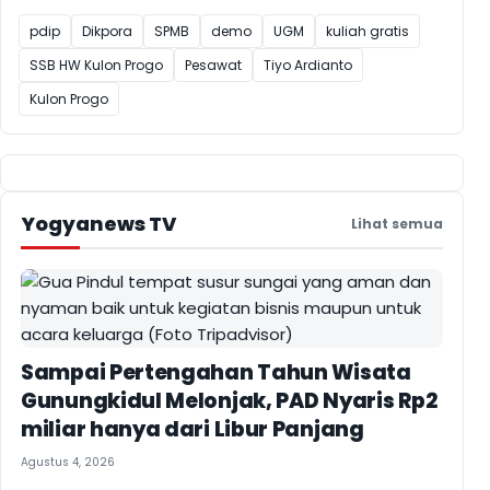
pdip
Dikpora
SPMB
demo
UGM
kuliah gratis
SSB HW Kulon Progo
Pesawat
Tiyo Ardianto
Kulon Progo
Yogyanews TV
Lihat semua
Sampai Pertengahan Tahun Wisata
Gunungkidul Melonjak, PAD Nyaris Rp2
miliar hanya dari Libur Panjang
Agustus 4, 2026