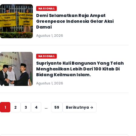
NASIONAL
Demi Selamatkan Raja Ampat
Greenpeace Indonesia Gelar Aksi
Damai
Agustus 1, 2026
NASIONAL
Supriyanto Kuli Bangunan Yang Telah
Menghasilkan Lebih Dari 100 Kitab Di
Bidang Keilmuan Islam.
Agustus 1, 2026
Navigasi halaman
1
2
3
4
…
59
Berikutnya →