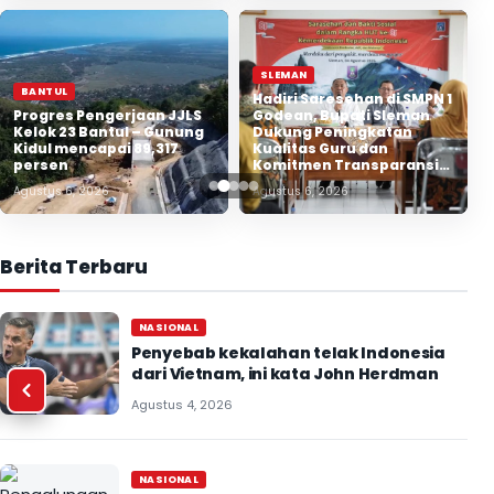
SLEMAN
BANTUL
Hadiri Saresehan di SMPN 1
Progres Pengerjaan JJLS
Godean, Bupati Sleman
Kelok 23 Bantul – Gunung
Dukung Peningkatan
Kidul mencapai 89,317
Kualitas Guru dan
persen
Komitmen Transparansi
Tata Kelola Pendidikan
Agustus 6, 2026
Agustus 6, 2026
Berita Terbaru
NASIONAL
Penyebab kekalahan telak Indonesia
dari Vietnam, ini kata John Herdman
Agustus 4, 2026
NASIONAL