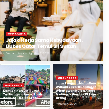
YOGYAKARTA
Jajaki Kerja Sama Kebudayaan,
Dubes Qatar Temui Sri Sultan
Oleh
adminyogya
Agustus 6, 2026
KULON PROGO
Libur Panjang Iduladha-
YOGYAKARTA
Waisak 2026: Kunjungan
Kemiskinan DIY Turun
Wisatawan Kulon Progo
Tertinggi di Jawa, Buah
Melonjak Hingga 35 Ribu
dari Hasil Kolaborasi
Orang
Agustus 6, 2026
Agustus 6, 2026