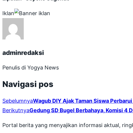
Iklan
adminredaksi
Penulis di Yogya News
Navigasi pos
Sebelumnya
Wagub DIY Ajak Taman Siswa Perbarui 
Berikutnya
Gedung SD Bugel Berbahaya, Komisi 4 D
Portal berita yang menyajikan informasi aktual, rin