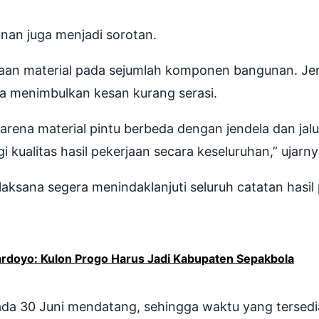
unan juga menjadi sorotan.
aan material pada sejumlah komponen bangunan. Jen
 menimbulkan kesan kurang serasi.
arena material pintu berbeda dengan jendela dan jalus
ualitas hasil pekerjaan secara keseluruhan,” ujarny
aksana segera menindaklanjuti seluruh catatan hasil
ardoyo: Kulon Progo Harus Jadi Kabupaten Sepakbola
ada 30 Juni mendatang, sehingga waktu yang tersedi