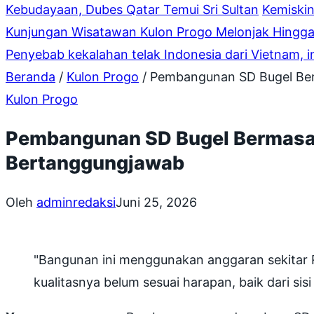
Kebudayaan, Dubes Qatar Temui Sri Sultan
Kemiskin
Kunjungan Wisatawan Kulon Progo Melonjak Hingga
Penyebab kekalahan telak Indonesia dari Vietnam, 
Beranda
/
Kulon Progo
/
Pembangunan SD Bugel Berm
Kulon Progo
Pembangunan SD Bugel Bermasala
Bertanggungjawab
Oleh
adminredaksi
Juni 25, 2026
"Bangunan ini menggunakan anggaran sekitar R
kualitasnya belum sesuai harapan, baik dari sis