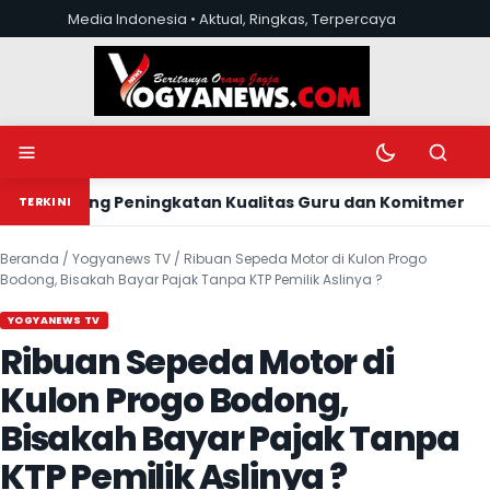
Lewati ke konten
Media Indonesia • Aktual, Ringkas, Terpercaya
Buka menu
Ubah mode tera
Buka pen
 Dukung Peningkatan Kualitas Guru dan Komitmen Transpa
TERKINI
Beranda
/
Yogyanews TV
/
Ribuan Sepeda Motor di Kulon Progo
Bodong, Bisakah Bayar Pajak Tanpa KTP Pemilik Aslinya ?
YOGYANEWS TV
Ribuan Sepeda Motor di
Kulon Progo Bodong,
Bisakah Bayar Pajak Tanpa
KTP Pemilik Aslinya ?