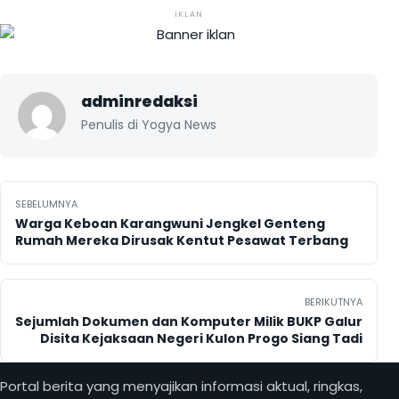
IKLAN
adminredaksi
Penulis di Yogya News
Navigasi pos
SEBELUMNYA
Warga Keboan Karangwuni Jengkel Genteng
Rumah Mereka Dirusak Kentut Pesawat Terbang
BERIKUTNYA
Sejumlah Dokumen dan Komputer Milik BUKP Galur
Disita Kejaksaan Negeri Kulon Progo Siang Tadi
Portal berita yang menyajikan informasi aktual, ringkas,