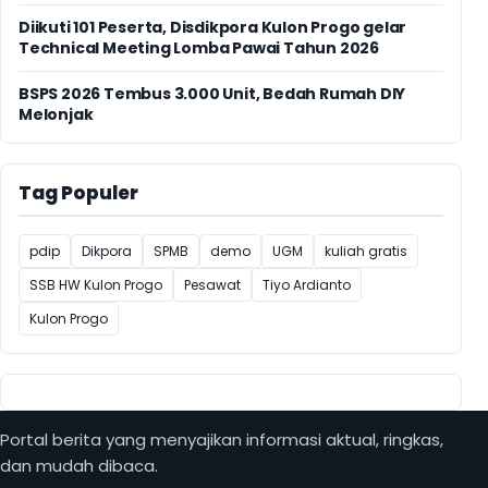
Diikuti 101 Peserta, Disdikpora Kulon Progo gelar
Technical Meeting Lomba Pawai Tahun 2026
BSPS 2026 Tembus 3.000 Unit, Bedah Rumah DIY
Melonjak
Tag Populer
pdip
Dikpora
SPMB
demo
UGM
kuliah gratis
SSB HW Kulon Progo
Pesawat
Tiyo Ardianto
Kulon Progo
Portal berita yang menyajikan informasi aktual, ringkas,
dan mudah dibaca.