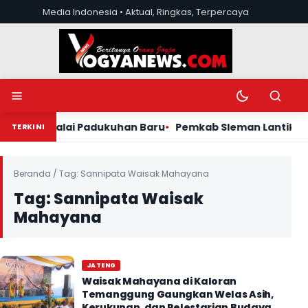
Lewati ke konten
Media Indonesia • Aktual, Ringkas, Terpercaya
Buka menu
Ubah mode tera
Buka pen
alai Padukuhan Baru
Pemkab Sleman Lantik Pengurus KOP
TERKINI
Beranda
/
Tag:
Sannipata Waisak Mahayana
Tag:
Sannipata Waisak
Mahayana
JATENG
Waisak Mahayana di Kaloran
Temanggung Gaungkan Welas Asih,
Kerukunan, dan Pelestarian Budaya