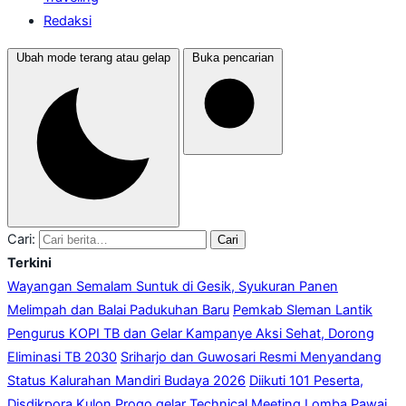
Redaksi
Ubah mode terang atau gelap
Buka pencarian
Cari:
Cari
Terkini
Wayangan Semalam Suntuk di Gesik, Syukuran Panen
Melimpah dan Balai Padukuhan Baru
Pemkab Sleman Lantik
Pengurus KOPI TB dan Gelar Kampanye Aksi Sehat, Dorong
Eliminasi TB 2030
Sriharjo dan Guwosari Resmi Menyandang
Status Kalurahan Mandiri Budaya 2026
Diikuti 101 Peserta,
Disdikpora Kulon Progo gelar Technical Meeting Lomba Pawai