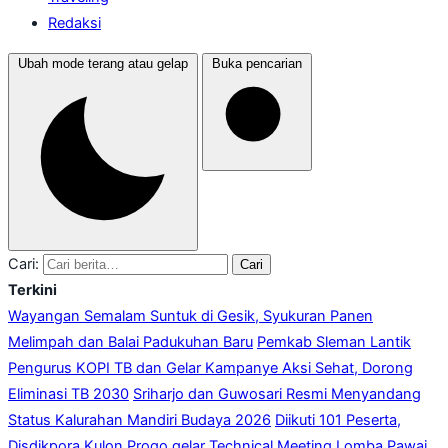
Redaksi
Ubah mode terang atau gelap
Buka pencarian
Cari:
Cari
Terkini
Wayangan Semalam Suntuk di Gesik, Syukuran Panen
Melimpah dan Balai Padukuhan Baru
Pemkab Sleman Lantik
Pengurus KOPI TB dan Gelar Kampanye Aksi Sehat, Dorong
Eliminasi TB 2030
Sriharjo dan Guwosari Resmi Menyandang
Status Kalurahan Mandiri Budaya 2026
Diikuti 101 Peserta,
Disdikpora Kulon Progo gelar Technical Meeting Lomba Pawai