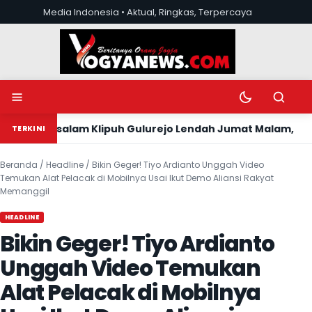
Lewati ke konten
Media Indonesia • Aktual, Ringkas, Terpercaya
Buka menu
Ubah mode tera
Buka pen
bussalam Klipuh Gulurejo Lendah Jumat Malam, Ada Apa ?
TERKINI
Beranda
/
Headline
/
Bikin Geger! Tiyo Ardianto Unggah Video
Temukan Alat Pelacak di Mobilnya Usai Ikut Demo Aliansi Rakyat
Memanggil
HEADLINE
Bikin Geger! Tiyo Ardianto
Unggah Video Temukan
Alat Pelacak di Mobilnya