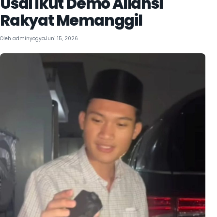
Usai Ikut Demo Aliansi
Rakyat Memanggil
Oleh
adminyogya
Juni 15, 2026