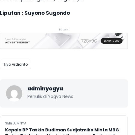
Liputan : Suyono Sugondo
IKLAN
Tiyo Ardianto
adminyogya
Penulis di Yogya News
Navigasi pos
SEBELUMNYA
Kepala BP Taskin Budiman Sudjatmiko Minta MBG