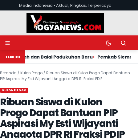
Lewati ke konten
Media Indonesia • Aktual, Ringkas, Terpercaya
Buka menu
Ubah mode tera
Buka pen
impah dan Balai Padukuhan Baru
Pemkab Sleman Lantik 
TERKINI
Beranda
/
Kulon Progo
/
Ribuan Siswa di Kulon Progo Dapat Bantuan
PIP Aspirasi My Esti Wijayanti Anggota DPR RI Fraksi PDIP
KULON PROGO
Ribuan Siswa di Kulon
Progo Dapat Bantuan PIP
Aspirasi My Esti Wijayanti
Anggota DPR RI Fraksi PDIP