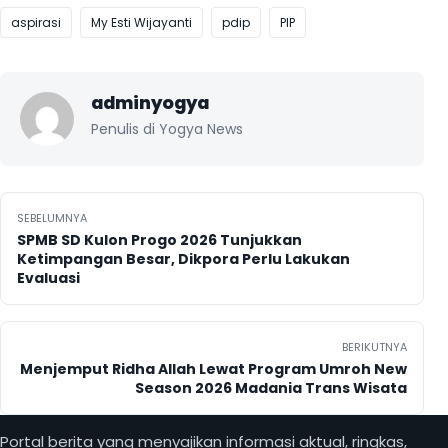
aspirasi
My Esti Wijayanti
pdip
PIP
adminyogya
Penulis di Yogya News
Navigasi pos
SEBELUMNYA
SPMB SD Kulon Progo 2026 Tunjukkan
Ketimpangan Besar, Dikpora Perlu Lakukan
Evaluasi
BERIKUTNYA
Menjemput Ridha Allah Lewat Program Umroh New
Season 2026 Madania Trans Wisata
Portal berita yang menyajikan informasi aktual, ringkas,