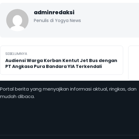
adminredaksi
Penulis di Yogya News
Navigasi pos
SEBELUMNYA
Audiensi Warga Korban Kentut Jet Bus dengan
PT Angkasa Pura Bandara YIA Terkendali
Portal berita yang menyajikan informasi aktual, ringkas, dan
mudah dibaca.