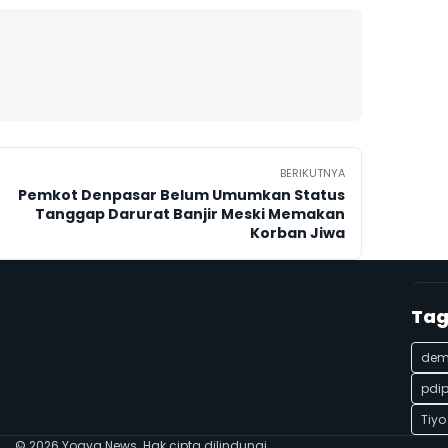
BERIKUTNYA
Pemkot Denpasar Belum Umumkan Status
Tanggap Darurat Banjir Meski Memakan
Korban Jiwa
Ta
de
pdi
Tiyo
© 2026 Yogya News. Hak cipta dilindungi.