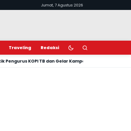
Jumat, 7 Agustus 2026
Ubah mode terang atau gelap
Buka pencarian
Traveling
Redaksi
OPI TB dan Gelar Kampanye Aksi Sehat, Dorong Eliminasi 