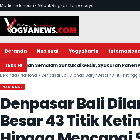
Lewati ke konten
Media Indonesia • Aktual, Ringkas, Terpercaya
Beranda
Nasional
Yogyakarta
Internasiona
 Semalam Suntuk di Gesik, Syukuran Panen Melimpah dan
TERKINI
Beranda
/
Nasional
/
Denpasar Bali Dilanda Banjir Besar 43 Titik Ketin
NASIONAL
Denpasar Bali Dila
Besar 43 Titik Keti
Hingga Mencapai