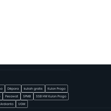
g
mo
Dikpora
kuliah gratis
Kulon Progo
p
Pesawat
SPMB
SSB HW Kulon Progo
 Ardianto
UGM