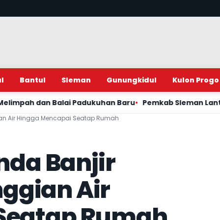
l
Bantul
Sleman
Gunungkidul
Kulon Progo
 Balai Padukuhan Baru
Pemkab Sleman Lantik Pengurus K
ggian Air Hingga Mencapai Seatap Rumah
nda Banjir
nggian Air
 Seatap Rumah