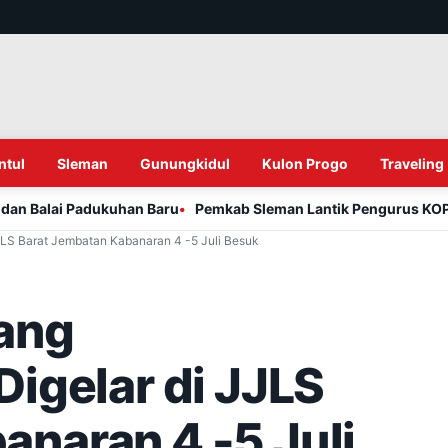
ntul
Sleman
Gunungkidul
Kulon Progo
Traveling
i Padukuhan Baru
Pemkab Sleman Lantik Pengurus KOPI TB dan 
JJLS Barat Jembatan Kabanaran 4 -5 Juli Besuk
yang
Digelar di JJLS
anaran 4 -5 Juli