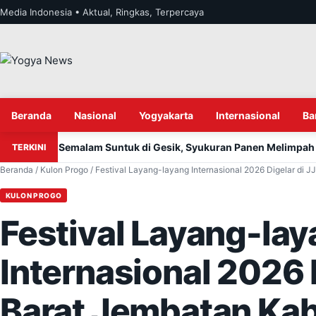
Lewati ke konten
Media Indonesia • Aktual, Ringkas, Terpercaya
Beranda
Nasional
Yogyakarta
Internasional
Ba
n Semalam Suntuk di Gesik, Syukuran Panen Melimpah dan Bala
TERKINI
Beranda
/
Kulon Progo
/
Festival Layang-layang Internasional 2026 Digelar di 
KULON PROGO
Festival Layang-la
Internasional 2026 
Barat Jembatan Kab