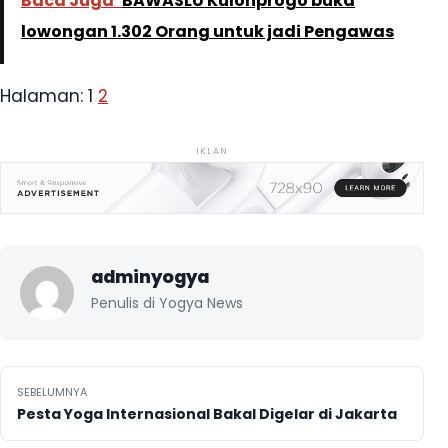
Baca Juga
BAWASLU Kulonprogo buka
lowongan 1.302 Orang untuk jadi Pengawas
Halaman:
1
2
IKLAN
adminyogya
Penulis di Yogya News
Navigasi pos
SEBELUMNYA
Pesta Yoga Internasional Bakal Digelar di Jakarta