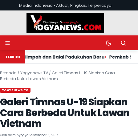
Lewati ke konten
Media Indonesia • Aktual, Ringkas, Terpercaya
Buka menu
Ubah mode tera
Buka pen
anen Melimpah dan Balai Padukuhan Baru
Pemkab Sleman 
TERKINI
Beranda
/
Yogyanews TV
/
Galeri Timnas U-19 Siapkan Cara
Berbeda Untuk Lawan Vietnam
YOGYANEWS TV
Galeri Timnas U-19 Siapkan
Cara Berbeda Untuk Lawan
Vietnam
Oleh
adminyogya
September 8, 2017