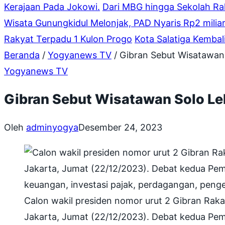
Kerajaan Pada Jokowi.
Dari MBG hingga Sekolah Raky
Wisata Gunungkidul Melonjak, PAD Nyaris Rp2 miliar
Rakyat Terpadu 1 Kulon Progo
Kota Salatiga Kembal
Beranda
/
Yogyanews TV
/
Gibran Sebut Wisatawan S
Yogyanews TV
Gibran Sebut Wisatawan Solo Lebi
Oleh
adminyogya
Desember 24, 2023
Calon wakil presiden nomor urut 2 Gibran Rak
Jakarta, Jumat (22/12/2023). Debat kedua Pem