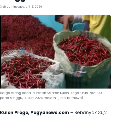
Oleh
adminyogya
Juni 15, 2026
Harga lelang cabai di Pesisir Selatan Kulon Progo turun Rp2.000
pada Minggu, 14 Juni 2026 malam. (Foto: Istimewa)
Kulon Progo, Yogyanews.com
– Sebanyak 35,2