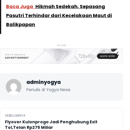
Baca Juga
Hikmah Sedekah, Sepasang
Pasutri Terhindar dari Kecelakaan Maut di
Balikpapan
IKLAN
adminyogya
Penulis di Yogya News
Navigasi pos
SEBELUMNYA
Flyover Kulonprogo Jadi Penghubung Exit
Tol,Telan Rp275 Miliar