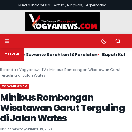
Lewati ke konten
Media Indonesia • Aktual, Ringkas, Terpercaya
Buka menu
Ubah mode tera
Buka pen
PDIP Eko Suwanto Serahkan 13 Peralatan
Bupati Kulon Pro
TERKINI
Beranda
/
Yogyanews TV
/
Minibus Rombongan Wisatawan Garut
Terguling di Jalan Wates
YOGYANEWS TV
Minibus Rombongan
Wisatawan Garut Terguling
di Jalan Wates
Oleh
adminyogya
Januari 19, 2024