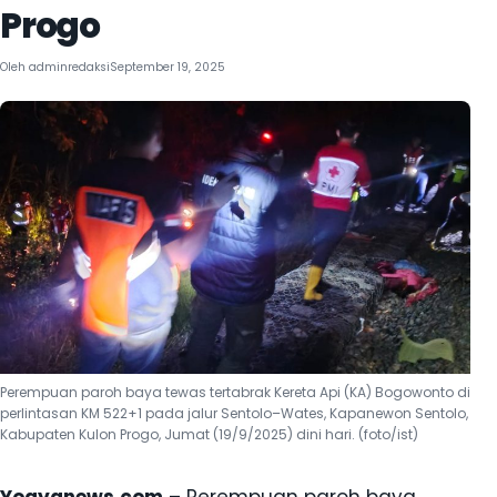
Progo
Oleh
adminredaksi
September 19, 2025
Perempuan paroh baya tewas tertabrak Kereta Api (KA) Bogowonto di
perlintasan KM 522+1 pada jalur Sentolo–Wates, Kapanewon Sentolo,
Kabupaten Kulon Progo, Jumat (19/9/2025) dini hari. (foto/ist)
Yogyanews.com
– Perempuan paroh baya