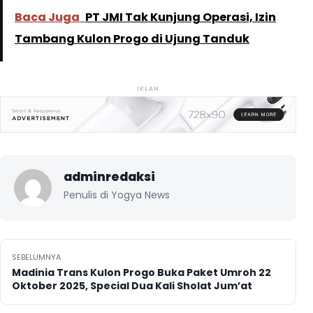
Baca Juga
PT JMI Tak Kunjung Operasi, Izin
Tambang Kulon Progo di Ujung Tanduk
IKLAN
adminredaksi
Penulis di Yogya News
Navigasi pos
SEBELUMNYA
Madinia Trans Kulon Progo Buka Paket Umroh 22
Oktober 2025, Special Dua Kali Sholat Jum’at