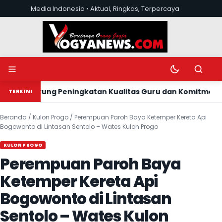
Lewati ke konten
Media Indonesia • Aktual, Ringkas, Terpercaya
Buka menu
Ubah mode tera
Buka pen
man Dukung Peningkatan Kualitas Guru dan Komitmen Trans
TERKINI
Beranda
/
Kulon Progo
/
Perempuan Paroh Baya Ketemper Kereta Api
Bogowonto di Lintasan Sentolo – Wates Kulon Progo
KULON PROGO
Perempuan Paroh Baya
Ketemper Kereta Api
Bogowonto di Lintasan
Sentolo – Wates Kulon