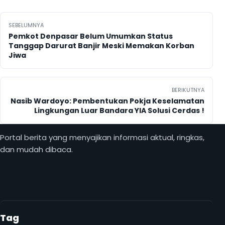
Navigasi pos
SEBELUMNYA
Pemkot Denpasar Belum Umumkan Status
Tanggap Darurat Banjir Meski Memakan Korban
Jiwa
BERIKUTNYA
Nasib Wardoyo: Pembentukan Pokja Keselamatan
Lingkungan Luar Bandara YIA Solusi Cerdas !
Portal berita yang menyajikan informasi aktual, ringkas,
dan mudah dibaca.
Tag