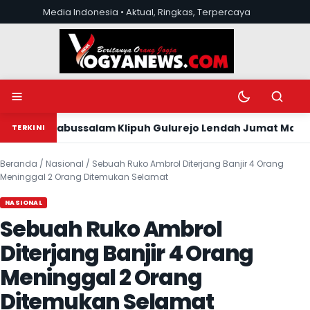
Lewati ke konten
Media Indonesia • Aktual, Ringkas, Terpercaya
Buka menu
Ubah mode tera
Buka pen
jid Babussalam Klipuh Gulurejo Lendah Jumat Malam, Ad
TERKINI
Beranda
/
Nasional
/
Sebuah Ruko Ambrol Diterjang Banjir 4 Orang
Meninggal 2 Orang Ditemukan Selamat
NASIONAL
Sebuah Ruko Ambrol
Diterjang Banjir 4 Orang
Meninggal 2 Orang
Ditemukan Selamat