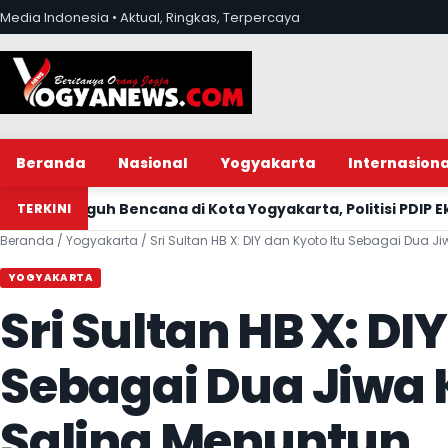
Lewati ke konten
Media Indonesia • Aktual, Ringkas, Terpercaya
Beranda
Nasional
Yogyakarta
Internasiona
encana di Kota Yogyakarta, Politisi PDIP Eko Suwanto Ser
TERKINI
Beranda
/
Yogyakarta
/
Sri Sultan HB X: DIY dan Kyoto Itu Sebagai Dua
YOGYAKARTA
Sri Sultan HB X: DI
Sebagai Dua Jiwa
Saling Menuntun