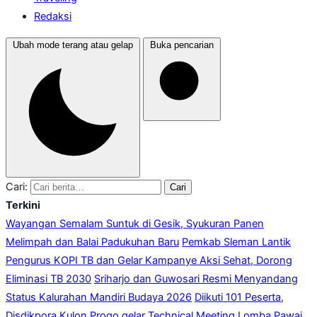
Redaksi
Ubah mode terang atau gelap
Buka pencarian
Cari:
Cari
Terkini
Wayangan Semalam Suntuk di Gesik, Syukuran Panen
Melimpah dan Balai Padukuhan Baru
Pemkab Sleman Lantik
Pengurus KOPI TB dan Gelar Kampanye Aksi Sehat, Dorong
Eliminasi TB 2030
Sriharjo dan Guwosari Resmi Menyandang
Status Kalurahan Mandiri Budaya 2026
Diikuti 101 Peserta,
Disdikpora Kulon Progo gelar Technical Meeting Lomba Pawai