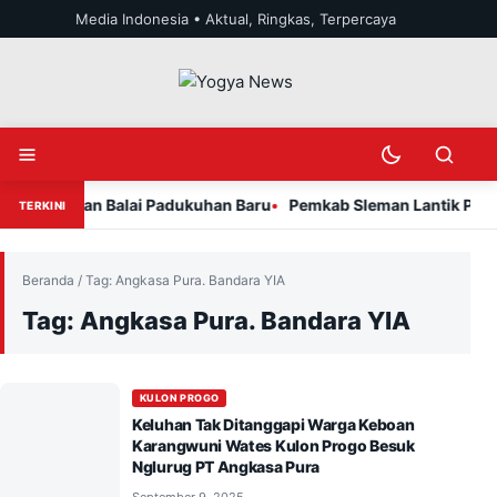
Lewati ke konten
Media Indonesia • Aktual, Ringkas, Terpercaya
Buka menu
Ubah mode teran
Buka penc
mpah dan Balai Padukuhan Baru
Pemkab Sleman Lantik Penguru
TERKINI
Beranda
/
Tag:
Angkasa Pura. Bandara YIA
Tag:
Angkasa Pura. Bandara YIA
KULON PROGO
Keluhan Tak Ditanggapi Warga Keboan
Karangwuni Wates Kulon Progo Besuk
Nglurug PT Angkasa Pura