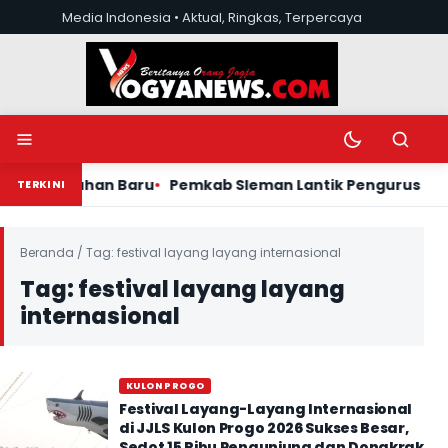
Lewati ke konten
Media Indonesia • Aktual, Ringkas, Terpercaya
Buka menu
Ubah mode tera
Buka pen
 Baru
Pemkab Sleman Lantik Pengurus KOPI TB dan Gelar
TERKINI
Beranda
/
Tag:
festival layang layang internasional
Tag:
festival layang layang
internasional
KULON PROGO
Festival Layang-Layang Internasional
di JJLS Kulon Progo 2026 Sukses Besar,
Sedot 15 Ribu Pengunjung dan Dongkrak