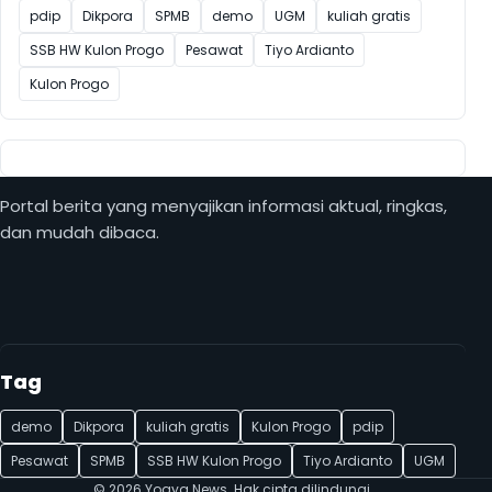
pdip
Dikpora
SPMB
demo
UGM
kuliah gratis
SSB HW Kulon Progo
Pesawat
Tiyo Ardianto
Kulon Progo
Portal berita yang menyajikan informasi aktual, ringkas,
dan mudah dibaca.
Tag
demo
Dikpora
kuliah gratis
Kulon Progo
pdip
Pesawat
SPMB
SSB HW Kulon Progo
Tiyo Ardianto
UGM
© 2026 Yogya News. Hak cipta dilindungi.