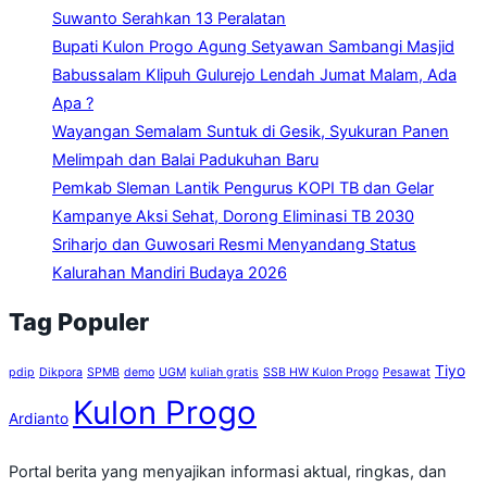
Suwanto Serahkan 13 Peralatan
Bupati Kulon Progo Agung Setyawan Sambangi Masjid
Babussalam Klipuh Gulurejo Lendah Jumat Malam, Ada
Apa ?
Wayangan Semalam Suntuk di Gesik, Syukuran Panen
Melimpah dan Balai Padukuhan Baru
Pemkab Sleman Lantik Pengurus KOPI TB dan Gelar
Kampanye Aksi Sehat, Dorong Eliminasi TB 2030
Sriharjo dan Guwosari Resmi Menyandang Status
Kalurahan Mandiri Budaya 2026
Tag Populer
Tiyo
pdip
Dikpora
SPMB
demo
UGM
kuliah gratis
SSB HW Kulon Progo
Pesawat
Kulon Progo
Ardianto
Portal berita yang menyajikan informasi aktual, ringkas, dan