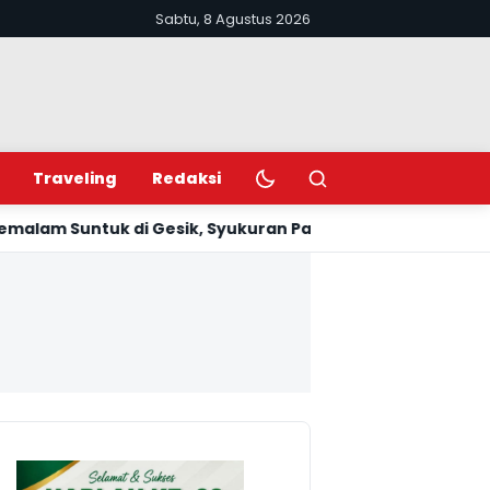
Sabtu, 8 Agustus 2026
Ubah mode terang atau gelap
Buka pencarian
Traveling
Redaksi
esik, Syukuran Panen Melimpah dan Balai Padukuhan Bar