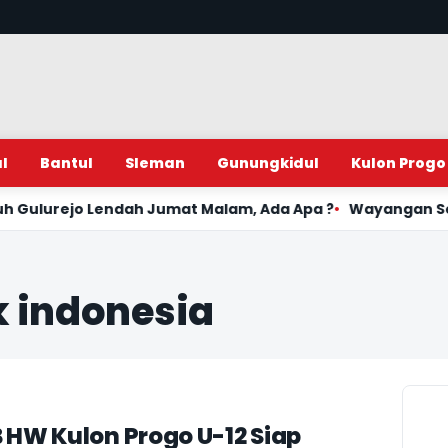
l
Bantul
Sleman
Gunungkidul
Kulon Progo
 Jumat Malam, Ada Apa ?
Wayangan Semalam Suntuk di G
k indonesia
B HW Kulon Progo U-12 Siap