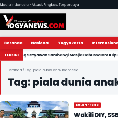
Lewati ke konten
Media Indonesia • Aktual, Ringkas, Terpercaya
Beranda
Nasional
Yogyakarta
Internasiona
awan Sambangi Masjid Babussalam Klipuh Gulurejo Lendah
TERKINI
Beranda
/
Tag:
piala dunia anak indonesia
Tag:
piala dunia ana
KULON PROGO
Wakili DIY, SS