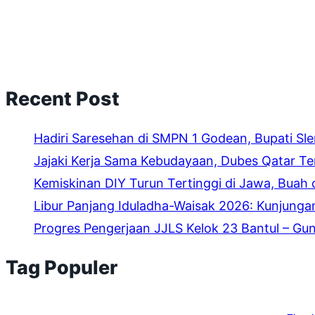
Recent Post
Hadiri Saresehan di SMPN 1 Godean, Bupati Sl
Jajaki Kerja Sama Kebudayaan, Dubes Qatar Tem
Kemiskinan DIY Turun Tertinggi di Jawa, Buah d
Libur Panjang Iduladha-Waisak 2026: Kunjung
Progres Pengerjaan JJLS Kelok 23 Bantul – Gu
Tag Populer