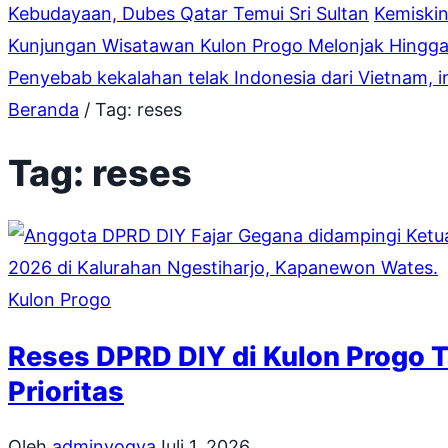
Kebudayaan, Dubes Qatar Temui Sri Sultan
Kemiskin
Kunjungan Wisatawan Kulon Progo Melonjak Hingga
Penyebab kekalahan telak Indonesia dari Vietnam, 
Beranda
/
Tag:
reses
Tag:
reses
Kulon Progo
Reses DPRD DIY di Kulon Progo T
Prioritas
Oleh
adminyogya
Juli 1, 2026