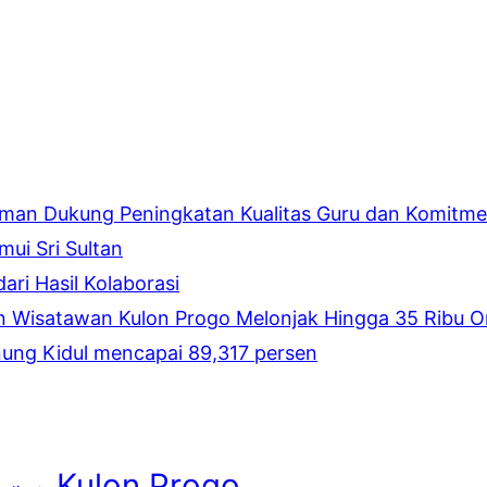
eman Dukung Peningkatan Kualitas Guru dan Komitmen
ui Sri Sultan
ari Hasil Kolaborasi
an Wisatawan Kulon Progo Melonjak Hingga 35 Ribu 
nung Kidul mencapai 89,317 persen
Kulon Progo