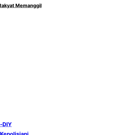
 Rakyat Memanggil
e-DIY
Kepolisiani