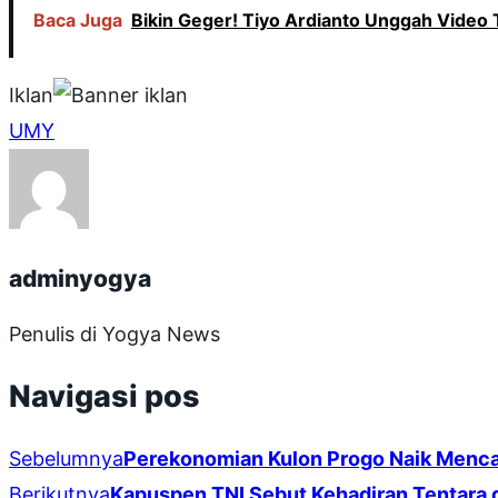
Baca Juga
Bikin Geger! Tiyo Ardianto Unggah Video 
Iklan
UMY
adminyogya
Penulis di Yogya News
Navigasi pos
Sebelumnya
Perekonomian Kulon Progo Naik Menca
Berikutnya
Kapuspen TNI Sebut Kehadiran Tentara d