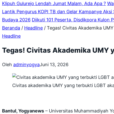
Klipuh Gulurejo Lendah Jumat Malam, Ada Apa ?
Wa
Lantik Pengurus KOPI TB dan Gelar Kampanye Aksi 
Budaya 2026
Diikuti 101 Peserta, Disdikpora Kulo
Beranda
/
Headline
/
Tegas! Civitas Akademika UMY 
Headline
Tegas! Civitas Akademika UMY y
Oleh
adminyogya
Juni 13, 2026
Civitas akademika UMY yang terbukti LGBT akan
Bantul, Yogyanews
– Universitas Muhammadiyah Yo