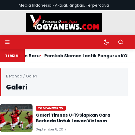
Lewati ke konten
Media Indonesia • Aktual, Ringkas, Terpercaya
Buka menu
Ubah mode tera
Buka pen
aru
Pemkab Sleman Lantik Pengurus KOPI TB dan Gelar Ka
TERKINI
Beranda
/
Galeri
Galeri
YOGYANEWS TV
Galeri Timnas U-19 Siapkan Cara
Berbeda Untuk Lawan Vietnam
September 8, 2017