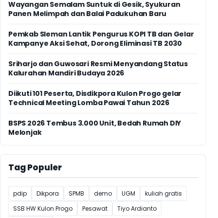
Wayangan Semalam Suntuk di Gesik, Syukuran
Panen Melimpah dan Balai Padukuhan Baru
Pemkab Sleman Lantik Pengurus KOPI TB dan Gelar
Kampanye Aksi Sehat, Dorong Eliminasi TB 2030
Sriharjo dan Guwosari Resmi Menyandang Status
Kalurahan Mandiri Budaya 2026
Diikuti 101 Peserta, Disdikpora Kulon Progo gelar
Technical Meeting Lomba Pawai Tahun 2026
BSPS 2026 Tembus 3.000 Unit, Bedah Rumah DIY
Melonjak
Tag Populer
pdip
Dikpora
SPMB
demo
UGM
kuliah gratis
SSB HW Kulon Progo
Pesawat
Tiyo Ardianto