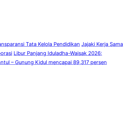
nsparansi Tata Kelola Pendidikan
Jajaki Kerja Sama
borasi
Libur Panjang Iduladha-Waisak 2026:
ntul – Gunung Kidul mencapai 89,317 persen