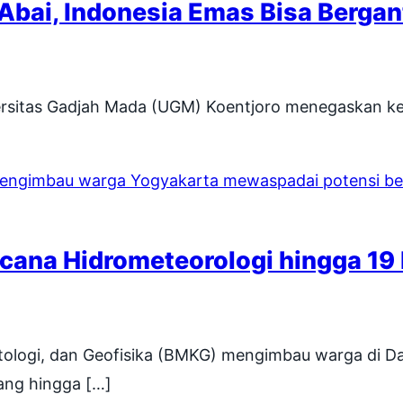
Abai, Indonesia Emas Bisa Berga
versitas Gadjah Mada (UGM) Koentjoro menegaskan k
ana Hidrometeorologi hingga 19
tologi, dan Geofisika (BMKG) mengimbau warga di D
ang hingga […]