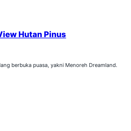
View Hutan Pinus
elang berbuka puasa, yakni Menoreh Dreamland.