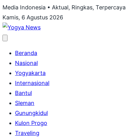
Lewati
Media Indonesia • Aktual, Ringkas, Terpercaya
ke
Kamis, 6 Agustus 2026
konten
Buka
menu
Beranda
Nasional
Yogyakarta
Internasional
Bantul
Sleman
Gunungkidul
Kulon Progo
Traveling