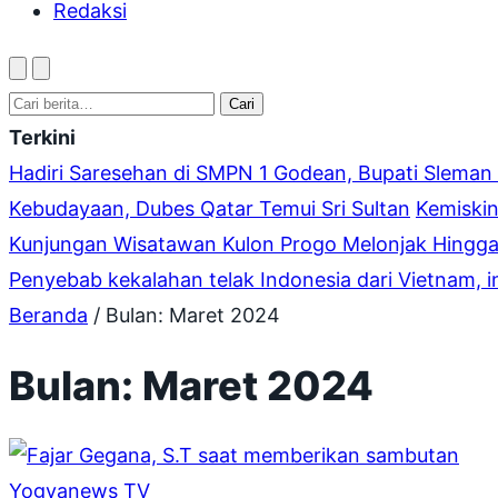
Redaksi
Ubah
Buka
mode
pencarian
Cari:
terang
Cari
atau
Terkini
gelap
Hadiri Saresehan di SMPN 1 Godean, Bupati Sleman
Kebudayaan, Dubes Qatar Temui Sri Sultan
Kemiskin
Kunjungan Wisatawan Kulon Progo Melonjak Hingga
Penyebab kekalahan telak Indonesia dari Vietnam, 
Beranda
/
Bulan:
Maret 2024
Bulan:
Maret 2024
Yogyanews TV