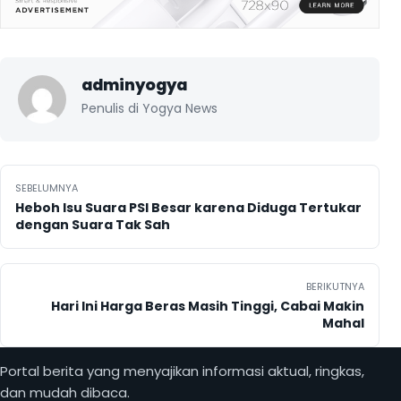
adminyogya
Penulis di Yogya News
Navigasi pos
SEBELUMNYA
Heboh Isu Suara PSI Besar karena Diduga Tertukar
dengan Suara Tak Sah
BERIKUTNYA
Hari Ini Harga Beras Masih Tinggi, Cabai Makin
Mahal
Portal berita yang menyajikan informasi aktual, ringkas,
dan mudah dibaca.