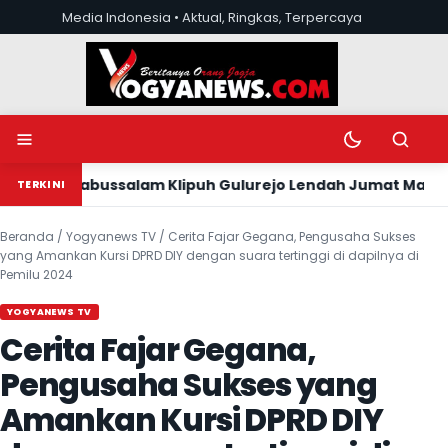
Lewati ke konten
Media Indonesia • Aktual, Ringkas, Terpercaya
Buka menu
Ubah mode tera
Buka pen
id Babussalam Klipuh Gulurejo Lendah Jumat Malam, Ada
TERKINI
Beranda
/
Yogyanews TV
/
Cerita Fajar Gegana, Pengusaha Sukses
yang Amankan Kursi DPRD DIY dengan suara tertinggi di dapilnya di
Pemilu 2024
YOGYANEWS TV
Cerita Fajar Gegana,
Pengusaha Sukses yang
Amankan Kursi DPRD DIY