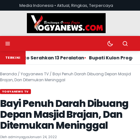
Lewati ke konten
Media Indonesia • Aktual, Ringkas, Terpercaya
Buka menu
Ubah mode tera
Buka pen
 Suwanto Serahkan 13 Peralatan
Bupati Kulon Progo Agung
TERKINI
Beranda
/
Yogyanews TV
/
Bayi Penuh Darah Dibuang Depan Masjid
Brajan, Dan Ditemukan Meninggal
YOGYANEWS TV
Bayi Penuh Darah Dibuang
Depan Masjid Brajan, Dan
Ditemukan Meninggal
Oleh
adminyogya
Januari 24, 2022