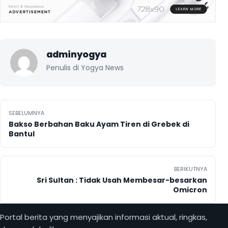
adminyogya
Penulis di Yogya News
Navigasi pos
SEBELUMNYA
Bakso Berbahan Baku Ayam Tiren di Grebek di
Bantul
BERIKUTNYA
Sri Sultan : Tidak Usah Membesar-besarkan
Omicron
Portal berita yang menyajikan informasi aktual, ringkas,