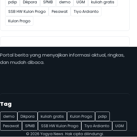
pdip
Dikpora
SPMB
demo
UGM
kuliah gratis
SSB HW Kulon Progo
Pesawat
Tiyo Ardianto
Kulon Progo
Portal berita yang menyajikan informasi aktual, ringkas,
dan mudah dibaca.
Tag
demo
Dikpora
kuliah gratis
Kulon Progo
pdip
Pesawat
SPMB
SSB HW Kulon Progo
Tiyo Ardianto
UGM
© 2026 Yogya News. Hak cipta dilindungi.