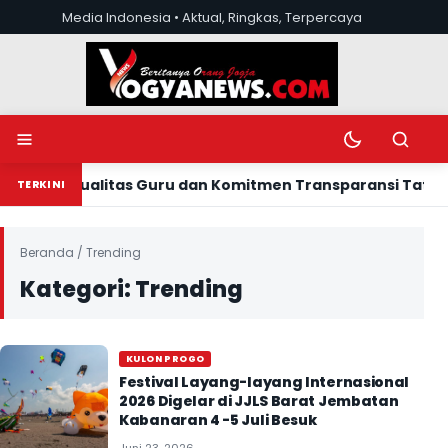
Lewati ke konten
Media Indonesia • Aktual, Ringkas, Terpercaya
Buka menu
Ubah mode tera
Buka pen
tas Guru dan Komitmen Transparansi Tata Kelola Pendidik
TERKINI
Beranda
/
Trending
Kategori:
Trending
KULON PROGO
Festival Layang-layang Internasional
2026 Digelar di JJLS Barat Jembatan
Kabanaran 4 -5 Juli Besuk