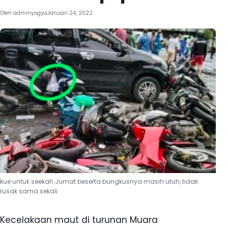
Oleh
adminyogya
Januari 24, 2022
kue untuk seekah Jumat beserta bungkusnya masih utuh, tidak
rusak sama sekali
Kecelakaan maut di turunan Muara