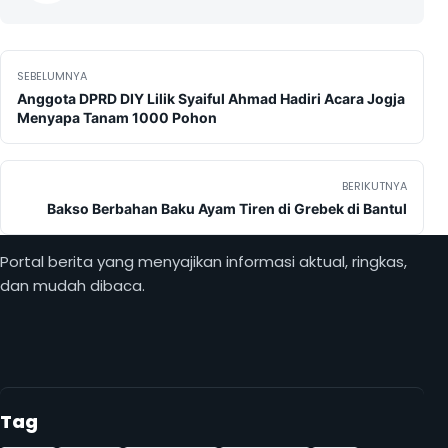
Navigasi pos
SEBELUMNYA
Anggota DPRD DIY Lilik Syaiful Ahmad Hadiri Acara Jogja
Menyapa Tanam 1000 Pohon
BERIKUTNYA
Bakso Berbahan Baku Ayam Tiren di Grebek di Bantul
Portal berita yang menyajikan informasi aktual, ringkas,
dan mudah dibaca.
Tag