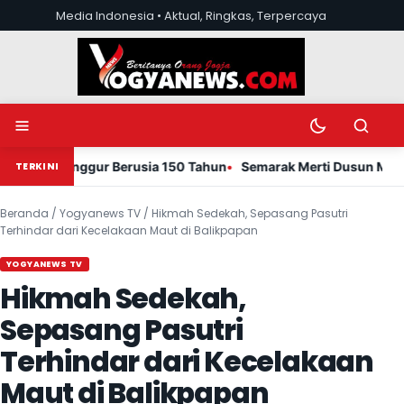
Lewati ke konten
Media Indonesia • Aktual, Ringkas, Terpercaya
Buka menu
Ubah mode tera
Buka pen
hon Munggur Berusia 150 Tahun
Semarak Merti Dusun Manding, 
TERKINI
Beranda
/
Yogyanews TV
/
Hikmah Sedekah, Sepasang Pasutri
Terhindar dari Kecelakaan Maut di Balikpapan
YOGYANEWS TV
Hikmah Sedekah,
Sepasang Pasutri
Terhindar dari Kecelakaan
Maut di Balikpapan