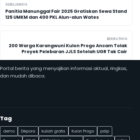
Navigasi pos
SEBELUMNYA
Panitia Manunggal Fair 2025 Gratiskan Sewa Stand
125 UMKM dan 400 PKL Alun-alun Wates
BERIKUTNYA
200 Warga Karangwuni Kulon Progo Ancam Tolak
Proyek Pelebaran JJLS Setelah UGR Tak Cair
Portal berita yang menyajikan informasi aktual, ringkas,
dan mudah dibaca.
Tag
demo
Dikpora
kuliah gratis
Kulon Progo
pdip