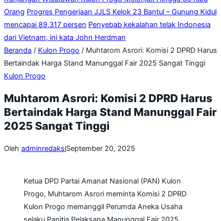
Orang
Progres Pengerjaan JJLS Kelok 23 Bantul – Gunung Kidul
mencapai 89,317 persen
Penyebab kekalahan telak Indonesia
dari Vietnam, ini kata John Herdman
Beranda
/
Kulon Progo
/
Muhtarom Asrori: Komisi 2 DPRD Harus
Bertaindak Harga Stand Manunggal Fair 2025 Sangat Tinggi
Kulon Progo
Muhtarom Asrori: Komisi 2 DPRD Harus
Bertaindak Harga Stand Manunggal Fair
2025 Sangat Tinggi
Oleh
adminredaksi
September 20, 2025
Ketua DPD Partai Amanat Nasional (PAN) Kulon
Progo, Muhtarom Asrori meminta Komisi 2 DPRD
Kulon Progo memanggil Perumda Aneka Usaha
selaku Panitia Pelaksana Manunggal Fair 2025.