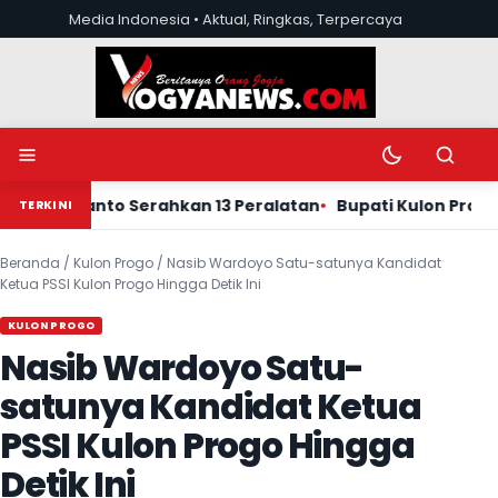
Lewati ke konten
Media Indonesia • Aktual, Ringkas, Terpercaya
Buka menu
Ubah mode tera
Buka pen
 Suwanto Serahkan 13 Peralatan
Bupati Kulon Progo Agun
TERKINI
Beranda
/
Kulon Progo
/
Nasib Wardoyo Satu-satunya Kandidat
Ketua PSSI Kulon Progo Hingga Detik Ini
KULON PROGO
Nasib Wardoyo Satu-
satunya Kandidat Ketua
PSSI Kulon Progo Hingga
Detik Ini