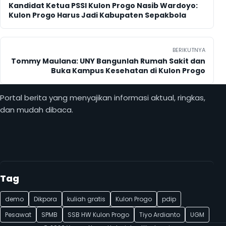
Kandidat Ketua PSSI Kulon Progo Nasib Wardoyo:
Kulon Progo Harus Jadi Kabupaten Sepakbola
BERIKUTNYA
Tommy Maulana: UNY Bangunlah Rumah Sakit dan
Buka Kampus Kesehatan di Kulon Progo
Portal berita yang menyajikan informasi aktual, ringkas,
dan mudah dibaca.
Tag
demo
Dikpora
kuliah gratis
Kulon Progo
pdip
Pesawat
SPMB
SSB HW Kulon Progo
Tiyo Ardianto
UGM