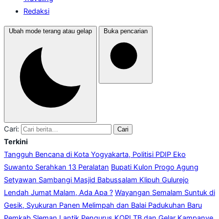
Redaksi
Ubah mode terang atau gelap
Buka pencarian
Cari:
Cari
Terkini
Tangguh Bencana di Kota Yogyakarta, Politisi PDIP Eko
Suwanto Serahkan 13 Peralatan
Bupati Kulon Progo Agung
Setyawan Sambangi Masjid Babussalam Klipuh Gulurejo
Lendah Jumat Malam, Ada Apa ?
Wayangan Semalam Suntuk di
Gesik, Syukuran Panen Melimpah dan Balai Padukuhan Baru
Pemkab Sleman Lantik Pengurus KOPI TB dan Gelar Kampanye