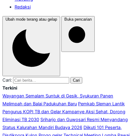
Redaksi
Ubah mode terang atau gelap
Buka pencarian
Cari:
Cari
Terkini
Wayangan Semalam Suntuk di Gesik, Syukuran Panen
Melimpah dan Balai Padukuhan Baru
Pemkab Sleman Lantik
Pengurus KOPI TB dan Gelar Kampanye Aksi Sehat, Dorong
Eliminasi TB 2030
Sriharjo dan Guwosari Resmi Menyandang
Status Kalurahan Mandiri Budaya 2026
Diikuti 101 Peserta,
Disdikpora Kulon Progo gelar Technical Meeting Lomba Pawai