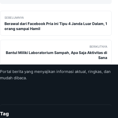
Navigasi pos
SEBELUMNYA
Berawal dari Facebook Pria ini Tipu 4 Janda Luar Dalam, 1
orang sampai Hamil
BERIKUTNYA
Bantul Miliki Laboratorium Sampah, Apa Saja Aktivitas di
Sana
Portal berita yang menyajikan informasi aktual, ringkas, dan
mudah dibaca.
Tag