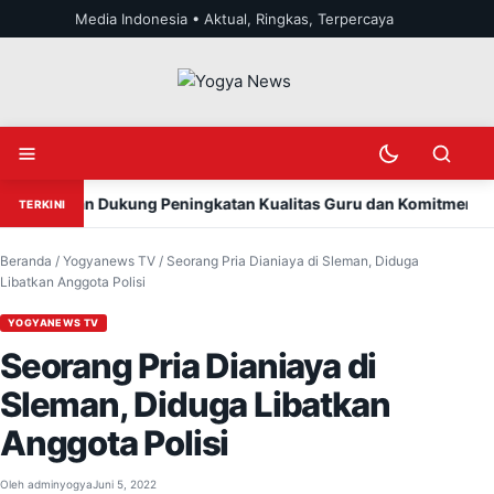
Lewati ke konten
Media Indonesia • Aktual, Ringkas, Terpercaya
Buka menu
Ubah mode teran
Buka penc
i Sleman Dukung Peningkatan Kualitas Guru dan Komitmen Transpa
TERKINI
Beranda
/
Yogyanews TV
/
Seorang Pria Dianiaya di Sleman, Diduga
Libatkan Anggota Polisi
YOGYANEWS TV
Seorang Pria Dianiaya di
Sleman, Diduga Libatkan
Anggota Polisi
Oleh
adminyogya
Juni 5, 2022