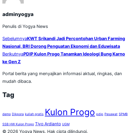
adminyogya
Penulis di Yogya News
Navigasi
Sebelumnya
KWT Srikandi Jadi Percontohan Urban Farming
pos
Nasional, BRI Dorong Penguatan Ekonomi dan Eduwisata
Berikutnya
PDIP Kulon Progo Tanamkan Ideologi Bung Karno
ke Gen Z
Portal berita yang menyajikan informasi aktual, ringkas, dan
mudah dibaca.
Tag
Kulon Progo
demo
Dikpora
kuliah gratis
pdip
Pesawat
SPMB
Tiyo Ardianto
SSB HW Kulon Progo
UGM
© 2026 Yogya News. Hak cipta dilindungi.