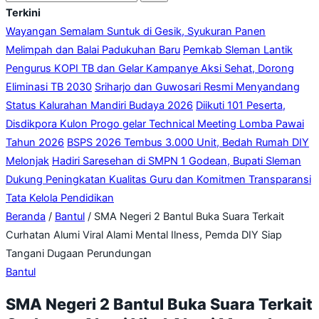
atau
Terkini
gelap
Wayangan Semalam Suntuk di Gesik, Syukuran Panen
Melimpah dan Balai Padukuhan Baru
Pemkab Sleman Lantik
Pengurus KOPI TB dan Gelar Kampanye Aksi Sehat, Dorong
Eliminasi TB 2030
Sriharjo dan Guwosari Resmi Menyandang
Status Kalurahan Mandiri Budaya 2026
Diikuti 101 Peserta,
Disdikpora Kulon Progo gelar Technical Meeting Lomba Pawai
Tahun 2026
BSPS 2026 Tembus 3.000 Unit, Bedah Rumah DIY
Melonjak
Hadiri Saresehan di SMPN 1 Godean, Bupati Sleman
Dukung Peningkatan Kualitas Guru dan Komitmen Transparansi
Tata Kelola Pendidikan
Beranda
/
Bantul
/
SMA Negeri 2 Bantul Buka Suara Terkait
Curhatan Alumi Viral Alami Mental Ilness, Pemda DIY Siap
Tangani Dugaan Perundungan
Bantul
SMA Negeri 2 Bantul Buka Suara Terkait