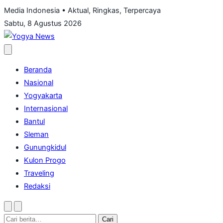
Lewati
Media Indonesia • Aktual, Ringkas, Terpercaya
ke
Sabtu, 8 Agustus 2026
konten
Buka
menu
Beranda
Nasional
Yogyakarta
Internasional
Bantul
Sleman
Gunungkidul
Kulon Progo
Traveling
Redaksi
Ubah
Buka
mode
pencarian
Cari:
Cari
terang