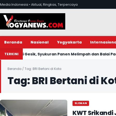
Lewati ke konten
Media Indonesia • Aktual, Ringkas, Terpercaya
Beranda
Nasional
Yogyakarta
Internasiona
Syukuran Panen Melimpah dan Balai Padukuhan Baru
Pem
TERKINI
Beranda
/
Tag:
BRI Bertani di Kota
Tag:
BRI Bertani di Ko
SLEMAN
KWT Srikandi 