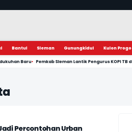
l
Bantul
Sleman
Gunungkidul
Kulon Progo
kab Sleman Lantik Pengurus KOPI TB dan Gelar Kampanye A
ta
Jadi Percontohan Urban