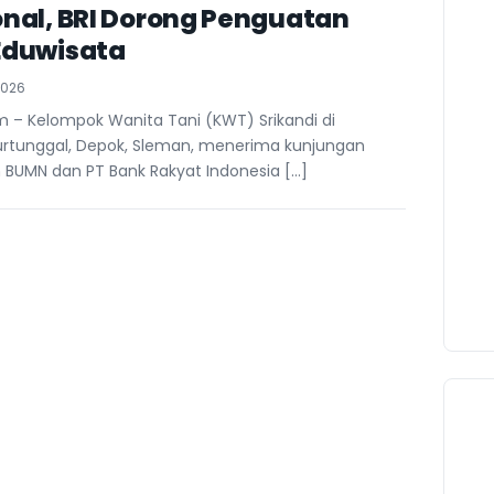
nal, BRI Dorong Penguatan
Eduwisata
2026
– Kelompok Wanita Tani (KWT) Srikandi di
urtunggal, Depok, Sleman, menerima kunjungan
 BUMN dan PT Bank Rakyat Indonesia […]