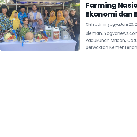
Farming Nasio
Ekonomi dan 
Oleh
adminyogya
Juni 20, 
Sleman, Yogyanews.com 
Padukuhan Mrican, Cat
perwakilan Kementerian