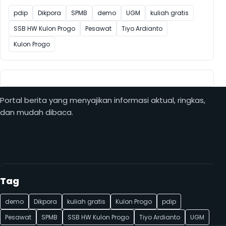
pdip
Dikpora
SPMB
demo
UGM
kuliah gratis
SSB HW Kulon Progo
Pesawat
Tiyo Ardianto
Kulon Progo
Portal berita yang menyajikan informasi aktual, ringkas,
dan mudah dibaca.
Tag
demo
Dikpora
kuliah gratis
Kulon Progo
pdip
Pesawat
SPMB
SSB HW Kulon Progo
Tiyo Ardianto
UGM