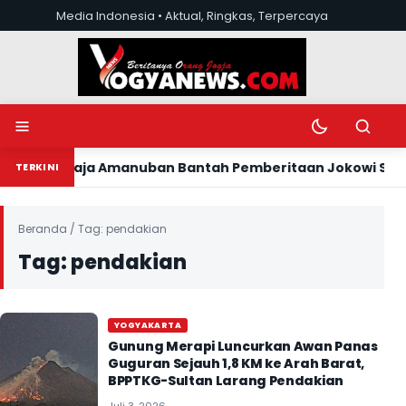
Lewati ke konten
Media Indonesia • Aktual, Ringkas, Terpercaya
Buka menu
Ubah mode tera
Buka pen
 Amanuban Bantah Pemberitaan Jokowi Sebagai Raja Tim
TERKINI
Beranda
/
Tag:
pendakian
Tag:
pendakian
YOGYAKARTA
Gunung Merapi Luncurkan Awan Panas
Guguran Sejauh 1,8 KM ke Arah Barat,
BPPTKG-Sultan Larang Pendakian