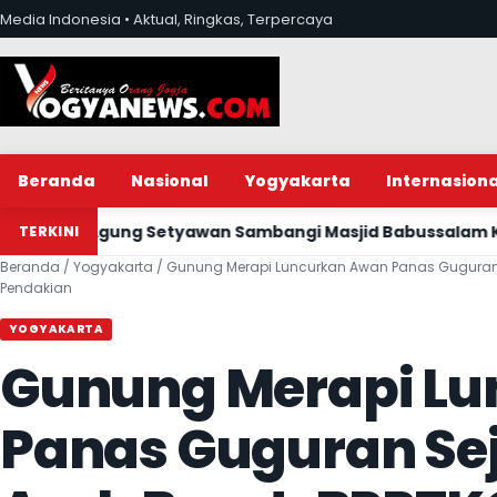
Lewati ke konten
Media Indonesia • Aktual, Ringkas, Terpercaya
Beranda
Nasional
Yogyakarta
Internasiona
g Setyawan Sambangi Masjid Babussalam Klipuh Gulurejo 
TERKINI
Beranda
/
Yogyakarta
/
Gunung Merapi Luncurkan Awan Panas Guguran Se
Pendakian
YOGYAKARTA
Gunung Merapi L
Panas Guguran Sej