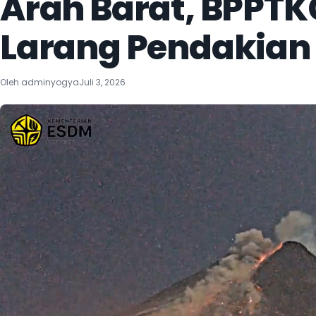
Arah Barat, BPPTK
Larang Pendakian
Oleh
adminyogya
Juli 3, 2026