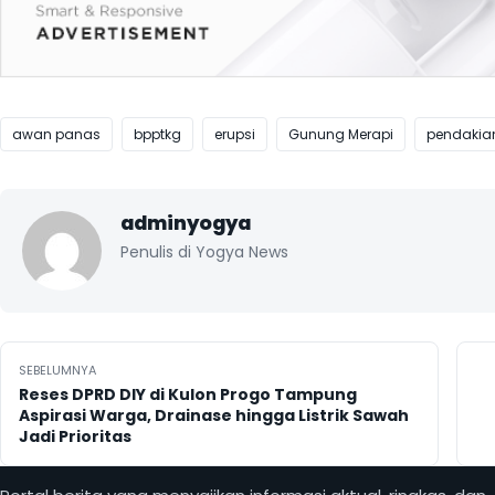
awan panas
bpptkg
erupsi
Gunung Merapi
pendakia
adminyogya
Penulis di Yogya News
Navigasi pos
SEBELUMNYA
Reses DPRD DIY di Kulon Progo Tampung
Aspirasi Warga, Drainase hingga Listrik Sawah
Jadi Prioritas