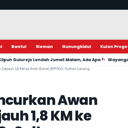
l
Bantul
Sleman
Gunungkidul
Kulon Progo
Lendah Jumat Malam, Ada Apa ?
Wayangan Semalam Suntuk
jauh 1,8 KM ke Arah Barat, BPPTKG-Sultan Larang
uncurkan Awan
auh 1,8 KM ke