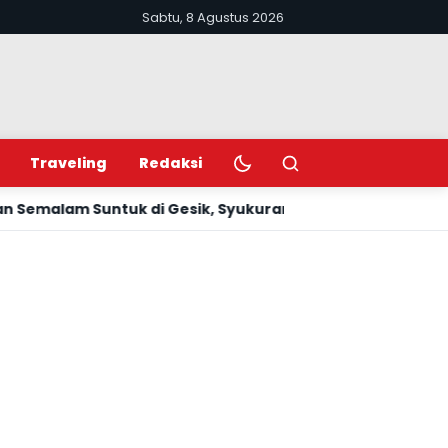
Sabtu, 8 Agustus 2026
Ubah mode terang atau gelap
Buka pencarian
Traveling
Redaksi
 di Gesik, Syukuran Panen Melimpah dan Balai Padukuh