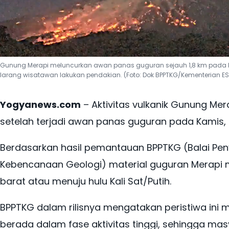
Gunung Merapi meluncurkan awan panas guguran sejauh 1,8 km pada K
larang wisatawan lakukan pendakian. (Foto: Dok BPPTKG/Kementerian E
Yogyanews.com
– Aktivitas vulkanik Gunung Me
setelah terjadi awan panas guguran pada Kamis, 2
Berdasarkan hasil pemantauan BPPTKG (Balai Pe
Kebencanaan Geologi) material guguran Merapi mel
barat atau menuju hulu Kali Sat/Putih.
BPPTKG dalam rilisnya mengatakan peristiwa ini
berada dalam fase aktivitas tinggi, sehingga ma