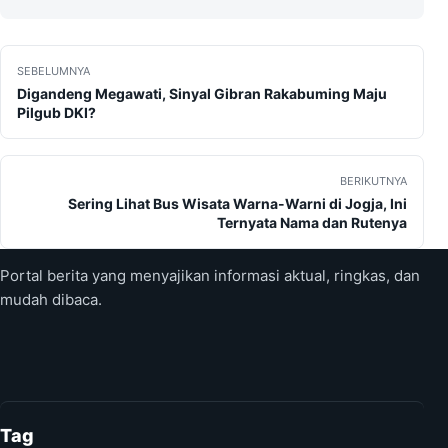
Navigasi pos
SEBELUMNYA
Digandeng Megawati, Sinyal Gibran Rakabuming Maju
Pilgub DKI?
BERIKUTNYA
Sering Lihat Bus Wisata Warna-Warni di Jogja, Ini
Ternyata Nama dan Rutenya
Portal berita yang menyajikan informasi aktual, ringkas, dan
mudah dibaca.
Tag