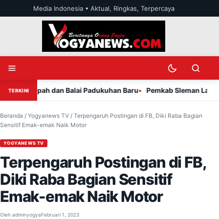
Lewati ke konten
Media Indonesia • Aktual, Ringkas, Terpercaya
Buka menu
Ubah mode teran
Buka penc
 Melimpah dan Balai Padukuhan Baru
Pemkab Sleman Lantik Pe
TERKINI
Beranda
/
Yogyanews TV
/
Terpengaruh Postingan di FB, Diki Raba Bagian
Sensitif Emak-emak Naik Motor
YOGYANEWS TV
Terpengaruh Postingan di FB,
Diki Raba Bagian Sensitif
Emak-emak Naik Motor
Oleh
adminyogya
Februari 1, 2023