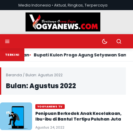
Lewati ke konten
Media Indonesia • Aktual, Ringkas, Terpercaya
Buka menu
Ubah mode tera
Buka pen
Bupati Kulon Progo Agung Setyawan Sambangi Masjid Bab
TERKINI
Beranda
/
Bulan:
Agustus 2022
Bulan:
Agustus 2022
YOGYANEWS TV
Penipuan Berkedok Anak Kecelakaan,
Ibu-ibu di Bantul Tertipu Puluhan Juta
Agustus 24, 2022