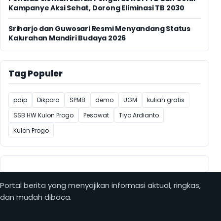
Kampanye Aksi Sehat, Dorong Eliminasi TB 2030
Sriharjo dan Guwosari Resmi Menyandang Status
Kalurahan Mandiri Budaya 2026
Tag Populer
pdip
Dikpora
SPMB
demo
UGM
kuliah gratis
SSB HW Kulon Progo
Pesawat
Tiyo Ardianto
Kulon Progo
Portal berita yang menyajikan informasi aktual, ringkas,
dan mudah dibaca.