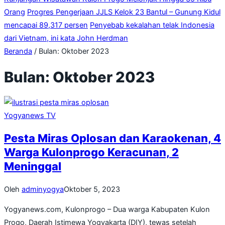
Orang
Progres Pengerjaan JJLS Kelok 23 Bantul – Gunung Kidul
mencapai 89,317 persen
Penyebab kekalahan telak Indonesia
dari Vietnam, ini kata John Herdman
Beranda
/
Bulan:
Oktober 2023
Bulan:
Oktober 2023
Yogyanews TV
Pesta Miras Oplosan dan Karaokenan, 4
Warga Kulonprogo Keracunan, 2
Meninggal
Oleh
adminyogya
Oktober 5, 2023
Yogyanews.com, Kulonprogo – Dua warga Kabupaten Kulon
Progo, Daerah Istimewa Yogyakarta (DIY), tewas setelah