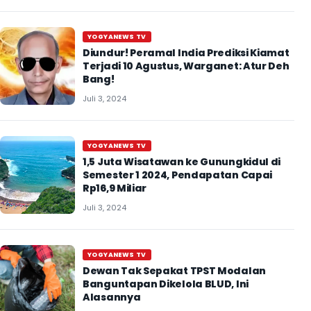
YOGYANEWS TV
Diundur! Peramal India Prediksi Kiamat
Terjadi 10 Agustus, Warganet: Atur Deh
Bang!
Juli 3, 2024
YOGYANEWS TV
1,5 Juta Wisatawan ke Gunungkidul di
Semester 1 2024, Pendapatan Capai
Rp16,9 Miliar
Juli 3, 2024
YOGYANEWS TV
Dewan Tak Sepakat TPST Modalan
Banguntapan Dikelola BLUD, Ini
Alasannya