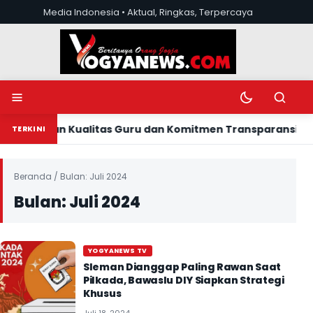
Lewati ke konten
Media Indonesia • Aktual, Ringkas, Terpercaya
Buka menu
Ubah mode tera
Buka pen
gkatan Kualitas Guru dan Komitmen Transparansi Tata Ke
TERKINI
Beranda
/
Bulan:
Juli 2024
Bulan:
Juli 2024
YOGYANEWS TV
Sleman Dianggap Paling Rawan Saat
Pilkada, Bawaslu DIY Siapkan Strategi
Khusus