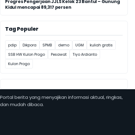
Progres Pengerjaan JJLS Kelok 23 Bantul – Gunung
Kidul mencapai 89,317 persen
Tag Populer
pdip
Dikpora
SPMB
demo
UGM
kuliah gratis
SSB HW Kulon Progo
Pesawat
Tiyo Ardianto
Kulon Progo
Portal berita yang menyajikan informasi aktual, ringkas,
dan mudah dibaca.