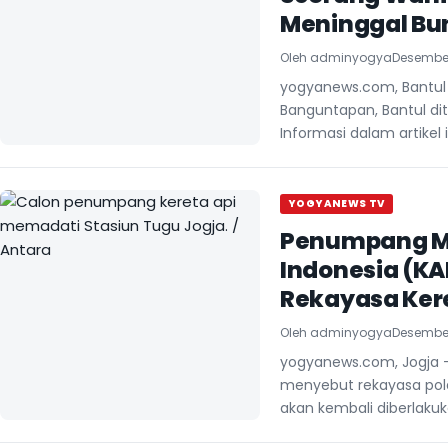
Meninggal Bun
Oleh
adminyogya
Desember
yogyanews.com, Bantul
Banguntapan, Bantul di
Informasi dalam artikel 
YOGYANEWS TV
Penumpang Me
Indonesia (KA
Rekayasa Kere
Oleh
adminyogya
Desember
yogyanews.com, Jogja —
menyebut rekayasa pola 
akan kembali diberlakuk