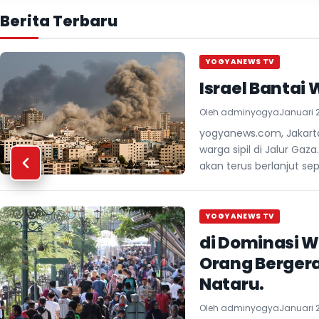
Berita Terbaru
YOGYANEWS TV
Israel Bantai
Oleh
adminyogya
Januari 2
yogyanews.com, Jakarta
warga sipil di Jalur Ga
akan terus berlanjut se
YOGYANEWS TV
di Dominasi W
Orang Bergera
Nataru.
Oleh
adminyogya
Januari 2