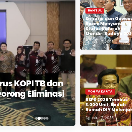
BANTUL
Sriharjo dan Guwosa
Resmi Menyandang
Status Kalurahan
Mandiri Budaya 202
Agustus 7, 2026
us KOPI TB dan
orong Eliminasi
YOGYAKARTA
BSPS 2026 Tembus
3.000 Unit, Bedah
Rumah DIY Melonja
Agustus 7, 2026