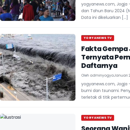
yogyanews.com, Jogja –
dan Tahun Baru 2024 (Na
Data ini dikeluarkan […]
YOGYANEWS TV
Fakta Gempa 
Ternyata Perna
Daftarnya
Oleh
adminyogya
Januari 2
yogyanews.com, Jogja –
bumi dan tsunami. Peny
terletak di titik perte
YOGYANEWS TV
Seorang Wani