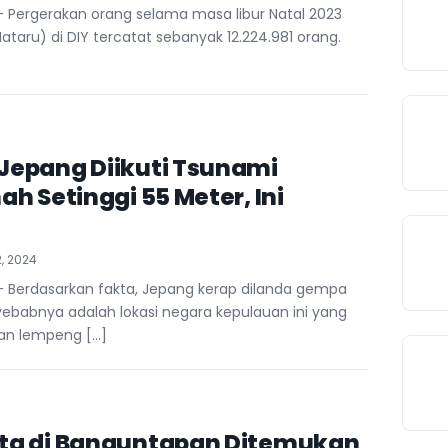
 Pergerakan orang selama masa libur Natal 2023
taru) di DIY tercatat sebanyak 12.224.981 orang.
Jepang Diikuti Tsunami
h Setinggi 55 Meter, Ini
, 2024
 Berdasarkan fakta, Jepang kerap dilanda gempa
ebabnya adalah lokasi negara kepulauan ini yang
muan lempeng […]
ta di Banguntapan Ditemukan