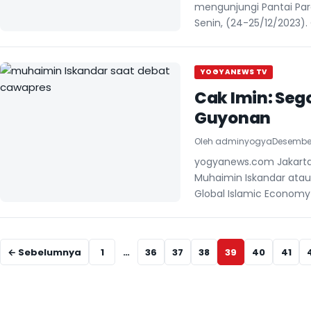
mengunjungi Pantai Para
Senin, (24-25/12/2023).
YOGYANEWS TV
Cak Imin: Seg
Guyonan
Oleh
adminyogya
Desember
yogyanews.com Jakarta 
Muhaimin Iskandar atau
Global Islamic Economy 
Navigasi halaman
← Sebelumnya
1
…
36
37
38
39
40
41