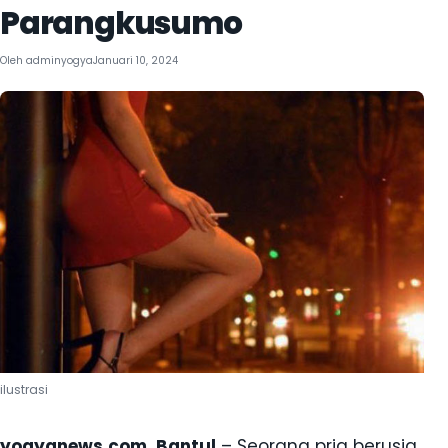
Parangkusumo
Oleh
adminyogya
Januari 10, 2024
ilustrasi
yogyanews.com, Bantul
– Seorang pria berusia