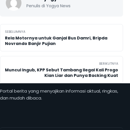
Penulis di Yogya News
Navigasi pos
SEBELUMNYA
Rela Motornya untuk Ganjal Bus Damri, Bripda
Novrando Banjir Pujian
BERIKUTNYA
Muncul Ingub, KPP Sebut Tambang Ilegal Kali Progo
Kian Liar dan Punya Backing Kuat
Portal berita yang menyajikan informasi aktual, ringkas,
dan mudah dibaca.