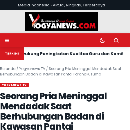
Lewati ke konten
Media Indonesia • Aktual, Ringkas, Terpercaya
Buka menu
Ubah mode tera
Buka pen
leman Dukung Peningkatan Kualitas Guru dan Komitmen Tra
TERKINI
Beranda
/
Yogyanews TV
/
Seorang Pria Meninggal Mendadak Saat
Berhubungan Badan di Kawasan Pantai Parangkusumo
YOGYANEWS TV
Seorang Pria Meninggal
Mendadak Saat
Berhubungan Badan di
Kawasan Pantai